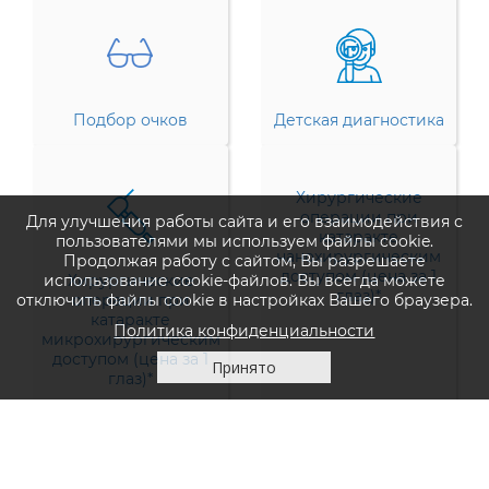
Подбор очков
Детская диагностика
Хирургические
операции при
Для улучшения работы сайта и его взаимодействия с
катаракте
пользователями мы используем файлы cookie.
нанохирургическим
Продолжая работу с сайтом, Вы разрешаете
доступом (цена за 1
использование cookie-файлов. Вы всегда можете
Хирургические
глаз)*
отключить файлы cookie в настройках Вашего браузера.
операции при
катаракте
Политика конфиденциальности
микрохирургическим
доступом (цена за 1
Принято
глаз)*
Все Услуги