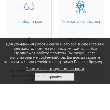
Подбор очков
Детская диагностика
Хирургические
операции при
Для улучшения работы сайта и его взаимодействия с
катаракте
пользователями мы используем файлы cookie.
нанохирургическим
Продолжая работу с сайтом, Вы разрешаете
доступом (цена за 1
использование cookie-файлов. Вы всегда можете
Хирургические
глаз)*
отключить файлы cookie в настройках Вашего браузера.
операции при
катаракте
Политика конфиденциальности
микрохирургическим
доступом (цена за 1
Принято
глаз)*
Все Услуги