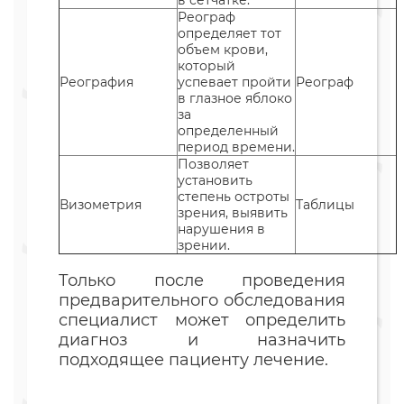
в сетчатке.
Реограф
определяет тот
объем крови,
который
Реография
успевает пройти
Реограф
в глазное яблоко
за
определенный
период времени.
Позволяет
установить
степень остроты
Визометрия
Таблицы
зрения, выявить
нарушения в
зрении.
Только после проведения
предварительного обследования
специалист может определить
диагноз и назначить
подходящее пациенту лечение.