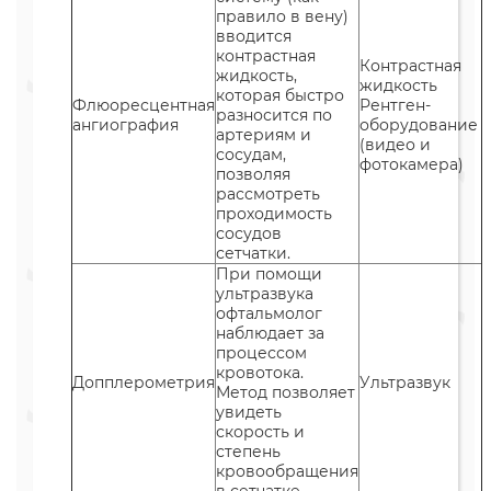
правило в вену)
вводится
контрастная
Контрастная
жидкость,
жидкость
которая быстро
Флюоресцентная
Рентген-
разносится по
ангиография
оборудование
артериям и
(видео и
сосудам,
фотокамера)
позволяя
рассмотреть
проходимость
сосудов
сетчатки.
При помощи
ультразвука
офтальмолог
наблюдает за
процессом
кровотока.
Допплерометрия
Ультразвук
Метод позволяет
увидеть
скорость и
степень
кровообращения