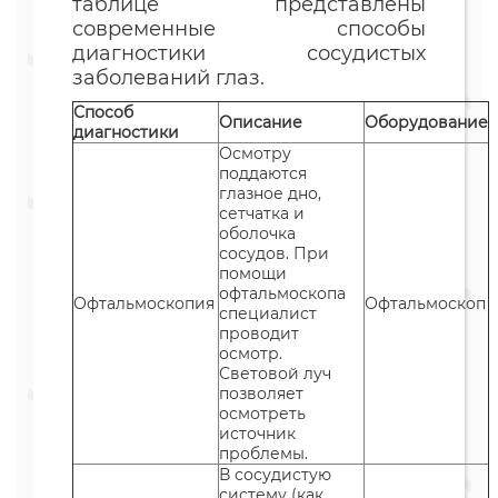
таблице представлены
современные способы
диагностики сосудистых
заболеваний глаз.
Способ
Описание
Оборудование
диагностики
Осмотру
поддаются
глазное дно,
сетчатка и
оболочка
сосудов. При
помощи
офтальмоскопа
Офтальмоскопия
Офтальмоскоп
специалист
проводит
осмотр.
Световой луч
позволяет
осмотреть
источник
проблемы.
В сосудистую
систему (как